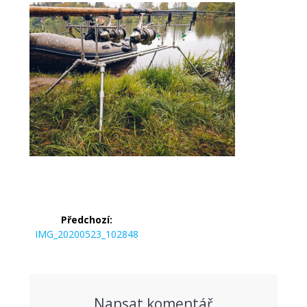
Navigace
Předchozí:
pro
Předchozí
IMG_20200523_102848
příspěvek:
příspěvek
Napsat komentář