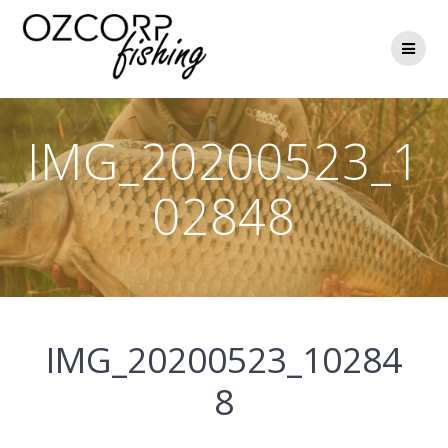
Přeskočit
na
obsah
IMG_20200523_1
02848
IMG_20200523_10284
8