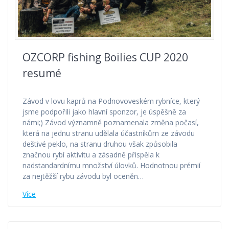
OZCORP fishing Boilies CUP 2020
resumé
Závod v lovu kaprů na Podnovoveském rybníce, který
jsme podpořili jako hlavní sponzor, je úspěšně za
námi;) Závod významně poznamenala změna počasí,
která na jednu stranu udělala účastníkům ze závodu
deštivé peklo, na stranu druhou však způsobila
značnou rybí aktivitu a zásadně přispěla k
nadstandardnímu množství úlovků. Hodnotnou prémií
za nejtěžší rybu závodu byl oceněn…
Více