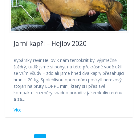
Jarní kapři – Hejlov 2020
Rybářský revír Hejlov k nám tentokrát byl výjimečně
štědrý, tudíž jsme si pobyt na této překrásné vodě užili
se vším všudy – zdolali jsme hned dva kapry přesahující
hranici 20 kg! Spolehlivou oporu nám poskytl nerezový
stojan na pruty LOPPE mini, který si i přes své
kompaktní rozměry snadno poradí v jakémkoliv terénu
a za…
Více
Příspěvek