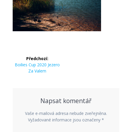
Navigace
Předchozí:
pro
Předchozí
Boilies Cup 2020 Jezero
příspěvek:
Za Valem
příspěvek
Napsat komentář
Vaše e-mailová adresa nebude zveřejněna.
Vyžadované informace jsou označeny
*