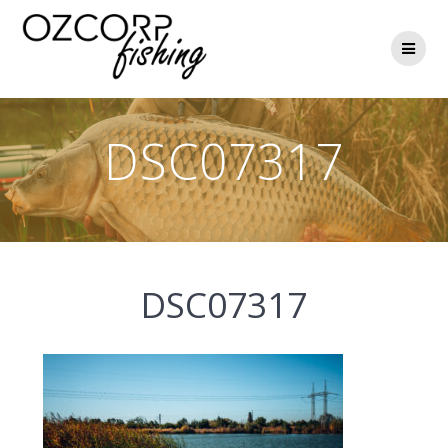
Přeskočit
na
obsah
DSC07317
DSC07317